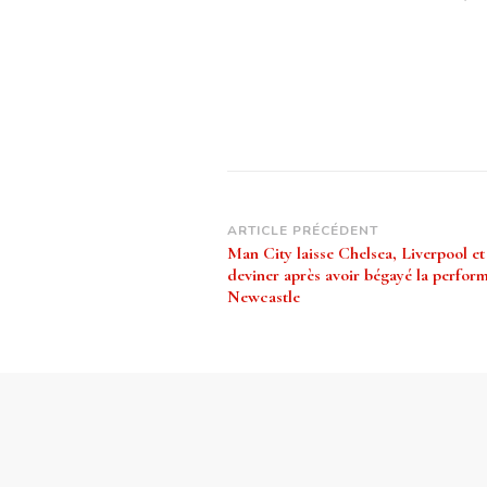
Navigation
ARTICLE PRÉCÉDENT
Man City laisse Chelsea, Liverpool e
d’article
deviner après avoir bégayé la perfor
Newcastle