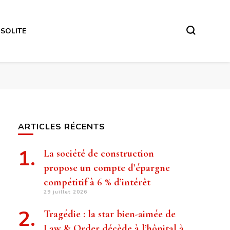
NSOLITE
ARTICLES RÉCENTS
La société de construction
propose un compte d’épargne
compétitif à 6 % d’intérêt
29 juillet 2026
Tragédie : la star bien-aimée de
Law & Order décède à l’hôpital à