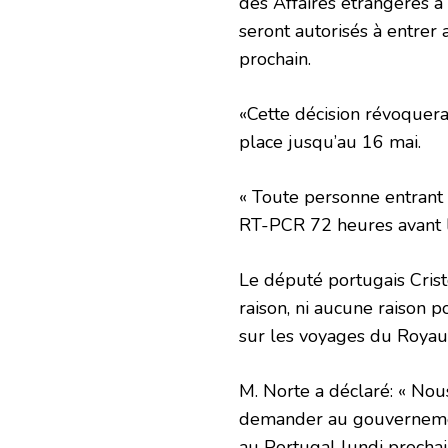
des Affaires étrangères a
seront autorisés à entrer 
prochain.
«Cette décision révoquera 
place jusqu’au 16 mai.
« Toute personne entrant 
RT-PCR 72 heures avant l
Le député portugais Crist
raison, ni aucune raison p
sur les voyages du Royau
M. Norte a déclaré: « Nou
demander au gouvernement
au Portugal lundi prochai