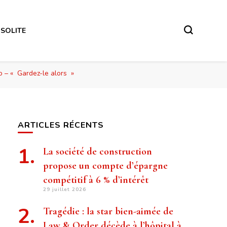
NSOLITE
o – « Gardez-le alors »
ARTICLES RÉCENTS
La société de construction
propose un compte d’épargne
compétitif à 6 % d’intérêt
29 juillet 2026
Tragédie : la star bien-aimée de
Law & Order décède à l’hôpital à