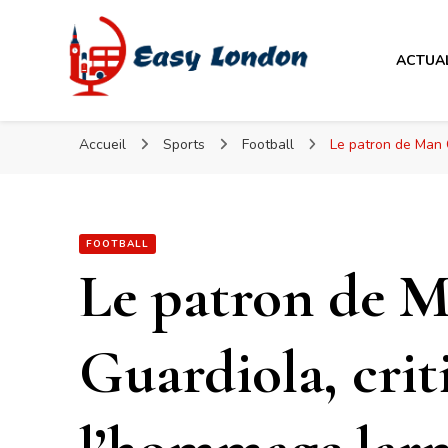
Easy London
ACTUA
Easy London
Accueil
Sports
Football
Le patron de Man C
FOOTBALL
Le patron de M
Guardiola, cri