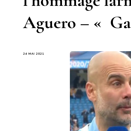
l’hommage larm
Aguero – « Gar
24 MAI 2021