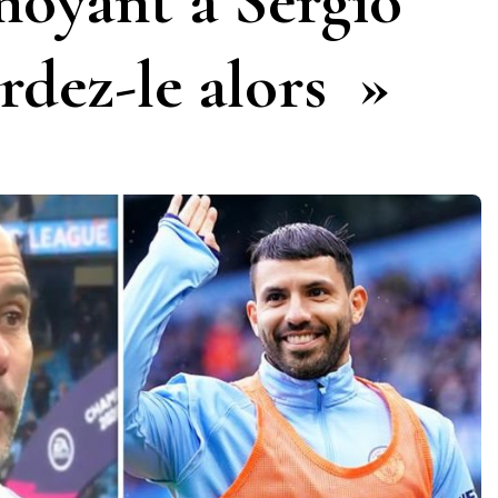
oyant à Sergio
dez-le alors »