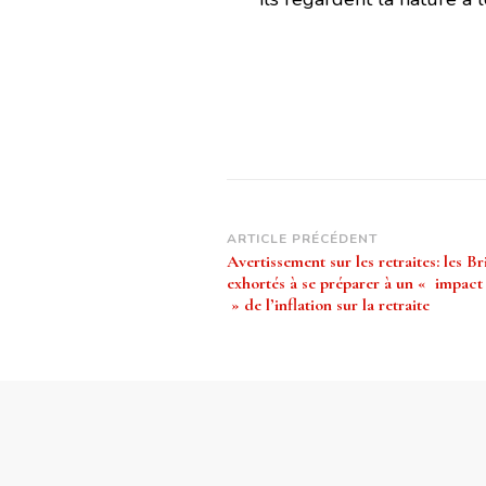
Navigation
ARTICLE PRÉCÉDENT
Avertissement sur les retraites: les B
d’article
exhortés à se préparer à un « impact
» de l’inflation sur la retraite