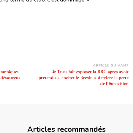
ARTICLE SUIVANT
ritanniques
Liz Truss fait exploser la BBC après avoir
 désastreux
prétendu « snober le Brexit » derrière la perte
de l’Eurovision
Articles recommandés