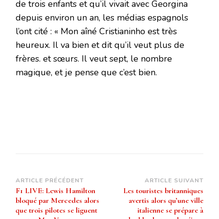
de trois enfants et qu’il vivait avec Georgina
depuis environ un an, les médias espagnols
l’ont cité : « Mon aîné Cristianinho est très
heureux. Il va bien et dit qu’il veut plus de
frères. et sœurs. Il veut sept, le nombre
magique, et je pense que c’est bien.
Navigation
ARTICLE PRÉCÉDENT
ARTICLE SUIVANT
F1 LIVE: Lewis Hamilton
Les touristes britanniques
d’article
bloqué par Mercedes alors
avertis alors qu’une ville
que trois pilotes se liguent
italienne se prépare à