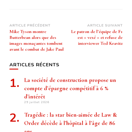
Navigation
ARTICLE PRÉCÉDENT
ARTICLE SUIVANT
Mike Tyson montre
Le patron de l’équipe de F1
d’article
Butterbean alors que des
est « vexé » et refuse de
images menaçantes tombent
interviewer Ted Kravitz
avant le combat de Jake Paul
ARTICLES RÉCENTS
La société de construction propose un
compte d’épargne compétitif à 6 %
d’intérêt
29 juillet 2026
Tragédie : la star bien-aimée de Law &
Order décède à l’hôpital à l’âge de 86
ans