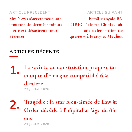
Navigation
ARTICLE PRÉCÉDENT
ARTICLE SUIVANT
Sky News s’arrête pour une
Famille royale EN
d’article
annonce de dernière minute
DIRECT : le roi Charles fait
– et c’est désastreux pour
une « déclaration de
Starmer
guerre » à Harry et Meghan
ARTICLES RÉCENTS
La société de construction propose un
compte d’épargne compétitif à 6 %
d’intérêt
29 juillet 2026
Tragédie : la star bien-aimée de Law &
Order décède à l’hôpital à l’âge de 86
ans
29 juillet 2026