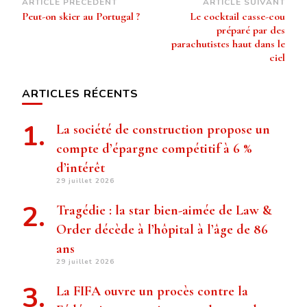
Navigation
ARTICLE PRÉCÉDENT
ARTICLE SUIVANT
Peut-on skier au Portugal ?
Le cocktail casse-cou
d’article
préparé par des
parachutistes haut dans le
ciel
ARTICLES RÉCENTS
La société de construction propose un
compte d’épargne compétitif à 6 %
d’intérêt
29 juillet 2026
Tragédie : la star bien-aimée de Law &
Order décède à l’hôpital à l’âge de 86
ans
29 juillet 2026
La FIFA ouvre un procès contre la