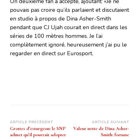
Un deuxième fan a accepté, ajoutant: «Je ne
pouvais pas croire qu’ils parlaient et discutaient
en studio à propos de Dina Asher-Smith
pendant que CJ Ujah courait en direct dans les
séries de 100 mètres hommes. Je l’ai
complètement ignoré, heureusement j’ai pu le
regarder en direct sur Eurosport.
Navigation
ARTICLE PRÉCÉDENT
ARTICLE SUIVANT
Grottes d’esturgeon: le SNP
Valeur nette de Dina Asher-
d’article
admet qu’il pourrait adopter
Smith: fortune