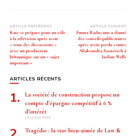
Navigation
ARTICLE PRÉCÉDENT
ARTICLE SUIVANT
Kate se prépare pour un rôle
Emma Raducanu a donné
d’article
à la télévision après avoir
des conseils publicitaires
« tenu des discussions »
après avoir perdu contre
avec un producteur
Aliaksandra Sasnovich à
britannique sur un « sujet
Indian Wells
important »
ARTICLES RÉCENTS
La société de construction propose un
compte d’épargne compétitif à 6 %
d’intérêt
29 juillet 2026
Tragédie : la star bien-aimée de Law &