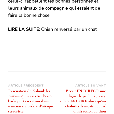
celle-ci rappellent les bonnes personnes et
leurs animaux de compagnie qui essaient de
faire la bonne chose.
LIRE LA SUITE:
Chien renversé par un chat
Navigation
ARTICLE PRÉCÉDENT
ARTICLE SUIVANT
Evacuation de Kaboul: les
Brexit EN DIRECT: une
d’article
Britanniques avertis d’éviter
ligne de pêche à Jersey
l’aéroport en raison d’une
éclate ENCORE alors qu’un
« menace élevée » d’attaque
chalutier français accusé
terroriste
d’infraction au thon