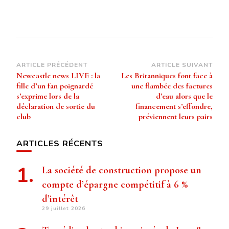
Navigation
ARTICLE PRÉCÉDENT
ARTICLE SUIVANT
Newcastle news LIVE : la
Les Britanniques font face à
d’article
fille d’un fan poignardé
une flambée des factures
s’exprime lors de la
d’eau alors que le
déclaration de sortie du
financement s’effondre,
club
préviennent leurs pairs
ARTICLES RÉCENTS
La société de construction propose un
compte d’épargne compétitif à 6 %
d’intérêt
29 juillet 2026