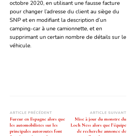
octobre 2020, en utilisant une fausse facture
pour changer l’adresse du client au siège du
SNP et en modifiant la description d’un
camping-car à une camionnette, et en
supprimant un certain nombre de détails sur le
véhicule.
Navigation
ARTICLE PRÉCÉDENT
ARTICLE SUIVANT
Fureur en Espagne alors que
Mise à jour du monstre du
d’article
les automobilistes sur les
Loch Ness alors que l’équipe
principales autoroutes font
de recherche annonce de