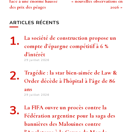
face à une énorme hausse
« nouvelles observations en
des prix des péages
2026 »
ARTICLES RÉCENTS
La société de construction propose un
compte d’épargne compétitif à 6 %
d’intérêt
29 juillet 2026
Tragédie : la star bien-aimée de Law &
Order décède à l’hôpital à l’âge de 86
ans
29 juillet 2026
La FIFA ouvre un procès contre la
Fédération argentine pour la saga des
bannières des Malouines contre