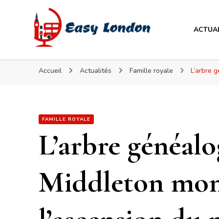
Easy London
ACTUA
Easy London
Accueil
Actualités
Famille royale
L’arbre 
FAMILLE ROYALE
L’arbre généal
Middleton mon