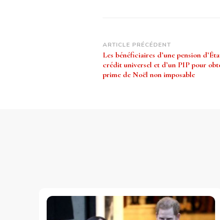
Navigation
ARTICLE PRÉCÉDENT
Les bénéficiaires d’une pension d’Éta
d’article
crédit universel et d’un PIP pour obt
prime de Noël non imposable