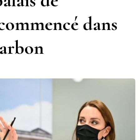
palais de
 commencé dans
harbon