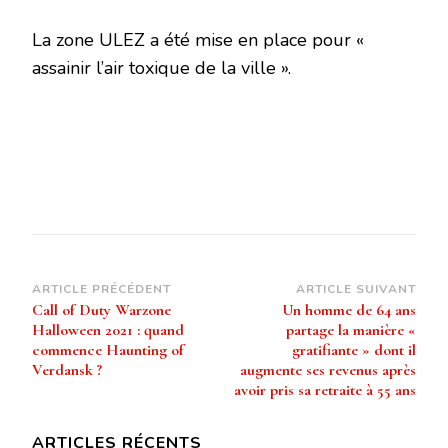
La zone ULEZ a été mise en place pour «
assainir l’air toxique de la ville ».
Navigation
ARTICLE PRÉCÉDENT
ARTICLE SUIVANT
Call of Duty Warzone
Un homme de 64 ans
d’article
Halloween 2021 : quand
partage la manière «
commence Haunting of
gratifiante » dont il
Verdansk ?
augmente ses revenus après
avoir pris sa retraite à 55 ans
ARTICLES RÉCENTS