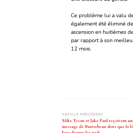
Ce problème lui a valu de
également été éliminé de
ascension en huitièmes de
par rapport à son meilleu
12 mois.
Navigation
ARTICLE PRÉCÉDENT
Mike Tyson et Jake Paul reçoivent u
d’article
message de Butterbean alors que la l
boxe frappe les pads