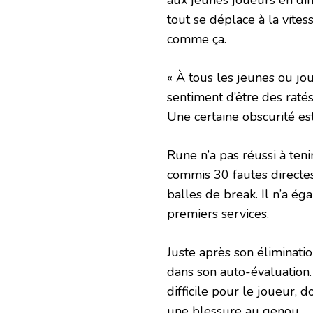
aux jeunes joueurs en diff
tout se déplace à la vitess
comme ça.
« À tous les jeunes ou jo
sentiment d’être des ratés,
Une certaine obscurité est
Rune n’a pas réussi à ten
commis 30 fautes directes,
balles de break. Il n’a é
premiers services.
Juste après son éliminati
dans son auto-évaluation.
difficile pour le joueur,
une blessure au genou.