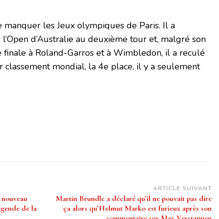
 manquer les Jeux olympiques de Paris. Il a
 l’Open d’Australie au deuxième tour et, malgré son
 finale à Roland-Garros et à Wimbledon, il a reculé
r classement mondial, la 4e place, il y a seulement
ARTICLE SUIVANT
n nouveau
Martin Brundle a déclaré qu’il ne pouvait pas dire
égende de la
ça alors qu’Helmut Marko est furieux après son
commentaire sur Max Verstappen