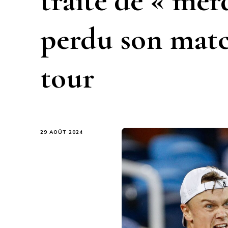
traité de « mer
perdu son mat
tour
29 AOÛT 2024