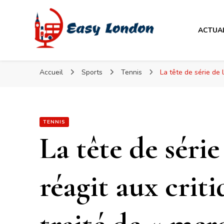
Easy London
ACTUA
Easy London
Accueil
Sports
Tennis
La tête de série de 
TENNIS
La tête de séri
réagit aux criti