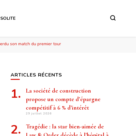
NSOLITE
r perdu son match du premier tour
ARTICLES RÉCENTS
La société de construction
propose un compte d’épargne
compétitif à 6 % d’intérêt
29 juillet 2026
Tragédie : la star bien-aimée de
Law & Order décède à l’hôpital à