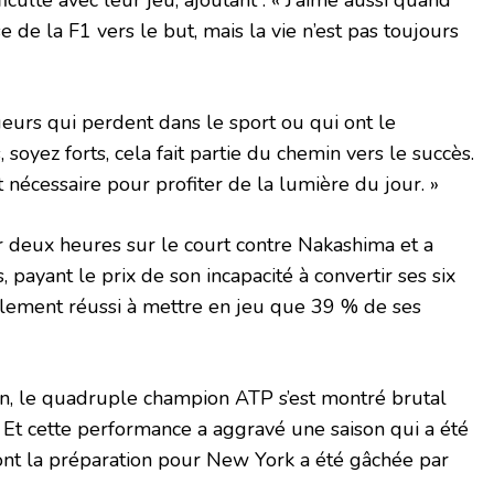
iculté avec leur jeu, ajoutant : « J’aime aussi quand
e de la F1 vers le but, mais la vie n’est pas toujours
ueurs qui perdent dans le sport ou qui ont le
 soyez forts, cela fait partie du chemin vers le succès.
 nécessaire pour profiter de la lumière du jour. »
ir deux heures sur le court contre Nakashima et a
 payant le prix de son incapacité à convertir ses six
galement réussi à mettre en jeu que 39 % de ses
on, le quadruple champion ATP s’est montré brutal
 Et cette performance a aggravé une saison qui a été
 dont la préparation pour New York a été gâchée par