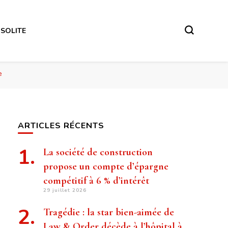
NSOLITE
e
ARTICLES RÉCENTS
La société de construction
propose un compte d’épargne
compétitif à 6 % d’intérêt
29 juillet 2026
Tragédie : la star bien-aimée de
Law & Order décède à l’hôpital à