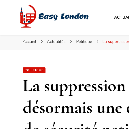
Easy London
ACTUA
Easy London
Accueil
Actualités
Politique
La suppressio
POLITIQUE
La suppression
désormais une 