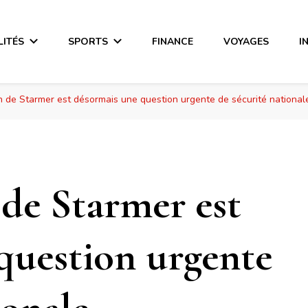
LITÉS
SPORTS
FINANCE
VOYAGES
I
n de Starmer est désormais une question urgente de sécurité national
 de Starmer est
question urgente