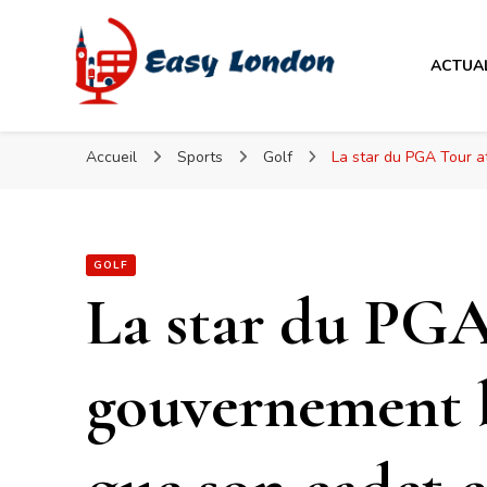
Easy London
ACTUA
Easy London
Accueil
Sports
Golf
La star du PGA Tour a
GOLF
La star du PGA
gouvernement b