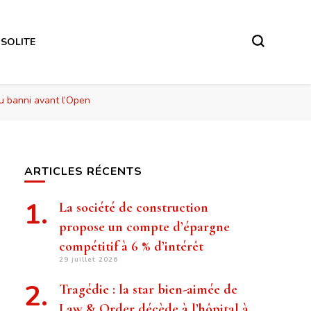
NSOLITE
u banni avant l’Open
ARTICLES RÉCENTS
La société de construction
propose un compte d’épargne
compétitif à 6 % d’intérêt
29 juillet 2026
Tragédie : la star bien-aimée de
Law & Order décède à l’hôpital à