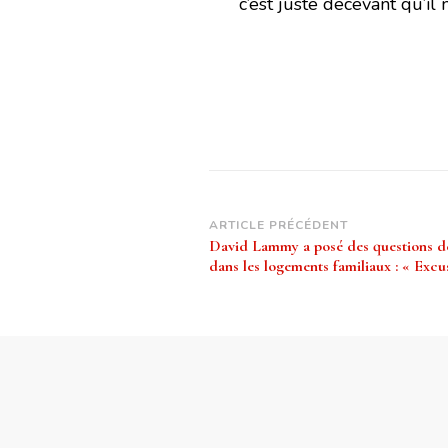
c’est juste décevant qu’il 
Navigation
ARTICLE PRÉCÉDENT
David Lammy a posé des questions dé
d’article
dans les logements familiaux : « Excu