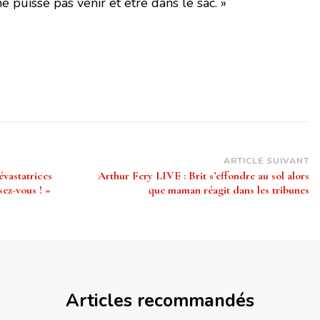
ne puisse pas venir et être dans le sac. »
ARTICLE SUIVANT
vastatrices
Arthur Fery LIVE : Brit s’effondre au sol alors
sez-vous ! »
que maman réagit dans les tribunes
Articles recommandés