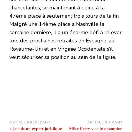
chancelantes, se maintenant à peine à la
47ème place à seulement trois tours de la fin.
Malgré une 14ème place à Nashville la
semaine dernière, il a un énorme défi à relever
lors des prochaines retraites en Espagne, au
Royaume-Uni et en Virginie Occidentale s’il
veut sécuriser sa position au sein de la ligue.
Navigation
ARTICLE PRÉCÉDENT
ARTICLE SUIVANT
« Je suis un expert juridique
Mike Perry vise le champion