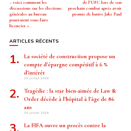
d’article
– voici comment les
de l’UFC lors de son
discussions sur les élections
prochain combat après avoir
générales au bureau
promis de battre Jake Paul
pourraient vous faire
licencier »
ARTICLES RÉCENTS
La société de construction propose un
compte d’épargne compétitif à 6 %
d’intérêt
29 juillet 2026
Tragédie : la star bien-aimée de Law &
Order décède à l’hôpital à l’âge de 86
ans
29 juillet 2026
La FIFA ouvre un procès contre la