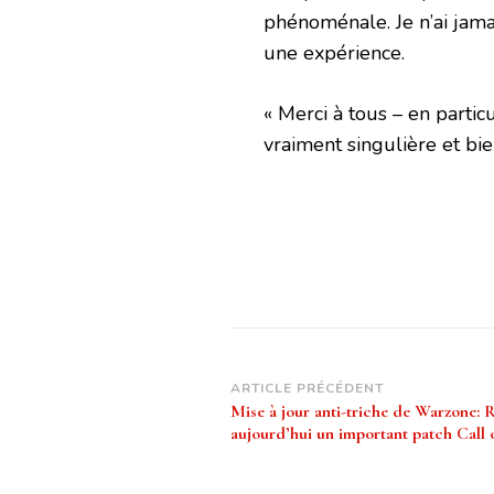
phénoménale. Je n’ai jama
une expérience.
« Merci à tous – en partic
vraiment singulière et bi
Navigation
ARTICLE PRÉCÉDENT
Mise à jour anti-triche de Warzone: 
d’article
aujourd’hui un important patch Call 