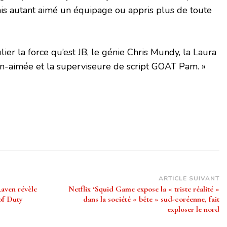
is autant aimé un équipage ou appris plus de toute
ulier la force qu’est JB, le génie Chris Mundy, la Laura
en-aimée et la superviseure de script GOAT Pam. »
ARTICLE SUIVANT
Raven révèle
Netflix ‘Squid Game expose la « triste réalité »
of Duty
dans la société « bête » sud-coréenne, fait
exploser le nord