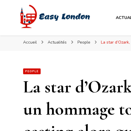
Easy London
ACTUA
Easy London
Accueil
Actualités
People
La star d’Ozark
PEOPLE
La star d’Ozark
un hommage to