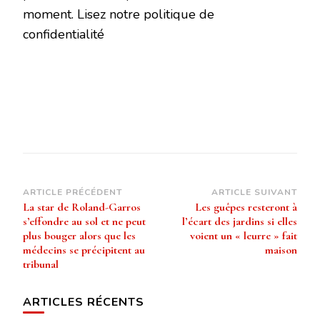
moment. Lisez notre politique de
confidentialité
Navigation
ARTICLE PRÉCÉDENT
ARTICLE SUIVANT
La star de Roland-Garros
Les guêpes resteront à
d’article
s’effondre au sol et ne peut
l’écart des jardins si elles
plus bouger alors que les
voient un « leurre » fait
médecins se précipitent au
maison
tribunal
ARTICLES RÉCENTS