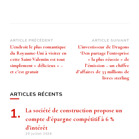
Navigation
ARTICLE PRÉCÉDENT
ARTICLE SUIVANT
L’endroit le plus romantique
L’investisseur de Dragons
d’article
du Royaume-Uni à visiter en
‘Den partage l’entreprise
cette Saint-Valentin est tout
« la plus réussie » de
simplement « délicieux » –
l’émission – un chiffre
et c’est gratuit
d’affaires de 33 millions de
livres sterling
ARTICLES RÉCENTS
La société de construction propose un
compte d’épargne compétitif à 6 %
d’intérêt
29 juillet 2026