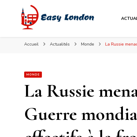
Easy London
ACTUA
Easy London
Accueil
Actualités
Monde
La Russie menac
MONDE
La Russie mena
Guerre mondial