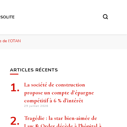
NSOLITE
re de l’OTAN
ARTICLES RÉCENTS
La société de construction
propose un compte d’épargne
compétitif à 6 % d’intérêt
29 juillet 2026
Tragédie : la star bien-aimée de
Law & Order décède à l’hôpital à