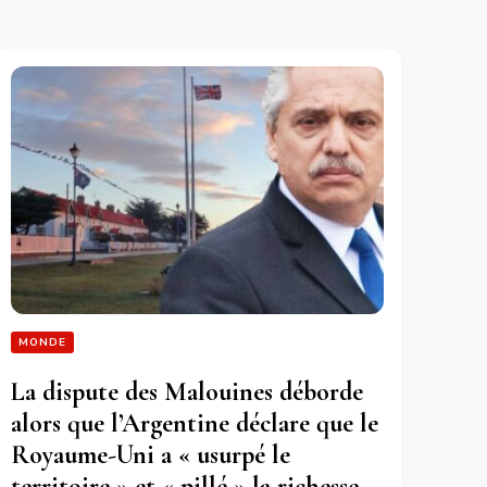
MONDE
La dispute des Malouines déborde
alors que l’Argentine déclare que le
Royaume-Uni a « usurpé le
territoire » et « pillé » la richesse