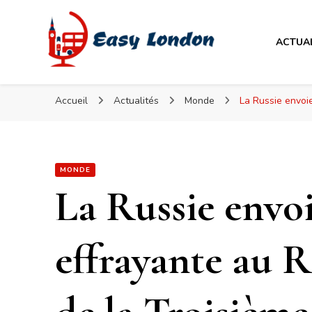
Easy London
ACTUA
Easy London
Accueil
Actualités
Monde
La Russie envoi
MONDE
La Russie envo
effrayante au 