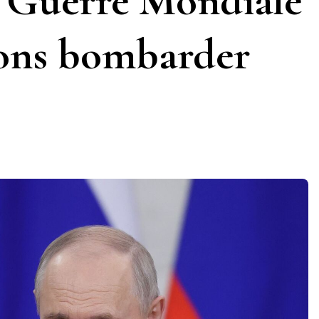
e Guerre Mondiale
ions bombarder