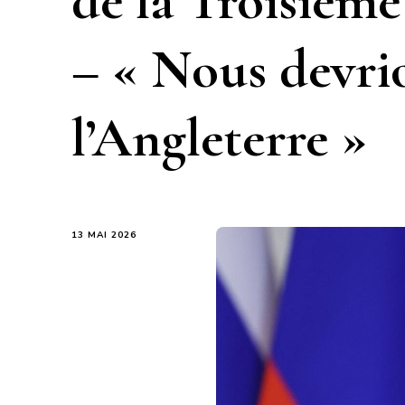
de la Troisièm
– « Nous devr
l’Angleterre »
13 MAI 2026