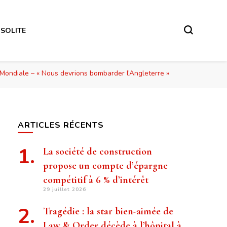
NSOLITE
Mondiale – « Nous devrions bombarder l’Angleterre »
ARTICLES RÉCENTS
La société de construction
propose un compte d’épargne
compétitif à 6 % d’intérêt
29 juillet 2026
Tragédie : la star bien-aimée de
Law & Order décède à l’hôpital à