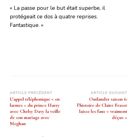
« La passe pour le but était superbe, il
protégeait ce dos à quatre reprises.
Fantastique. »
Navigation
ARTICLE PRÉCÉDENT
ARTICLE SUIVANT
L’appel téléphonique « en
Outlander saison 6:
d’article
larmes » du prince Harry
l’histoire de Claire Fraser
avec Chelsy Davy la veille
laisse les fans « vraiment
de son mariage avec
déçus »
Meghan