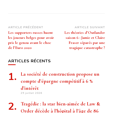
Navigation
ARTICLE PRÉCÉDENT
ARTICLE SUIVANT
Les supporters russes huent
Les théories d’Outlander
d’article
les joueurs belges pour avoir
saison 6 : Jamie et Claire
pris le genou avant le choc
Fraser séparés par une
de l’Euro 2020
tragique catastrophe ?
ARTICLES RÉCENTS
La société de construction propose un
compte d’épargne compétitif à 6 %
d’intérêt
29 juillet 2026
Tragédie : la star bien-aimée de Law &
Order décède à l’hôpital à l’âge de 86