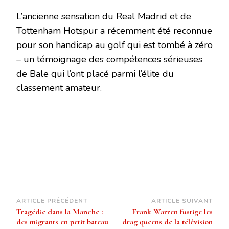
L’ancienne sensation du Real Madrid et de
Tottenham Hotspur a récemment été reconnue
pour son handicap au golf qui est tombé à zéro
– un témoignage des compétences sérieuses
de Bale qui l’ont placé parmi l’élite du
classement amateur.
Navigation
ARTICLE PRÉCÉDENT
ARTICLE SUIVANT
Tragédie dans la Manche :
Frank Warren fustige les
d’article
des migrants en petit bateau
drag queens de la télévision