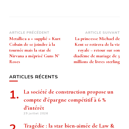
Navigation
ARTICLE PRÉCÉDENT
ARTICLE SUIVANT
Metallica a « supplié » Kurt
La princesse Michael de
d’article
Cobain de se joindre à la
Kent se retirera de la vie
tournée mais la star de
royale – retour sur son
Nirvana a méprisé Guns N’
diadème de mariage de 3
Roses
millions de livres sterling
ARTICLES RÉCENTS
La société de construction propose un
compte d’épargne compétitif à 6 %
d’intérêt
29 juillet 2026
Tragédie : la star bien-aimée de Law &