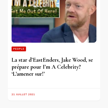
PEOPLE
La star d’EastEnders, Jake Wood, se
prépare pour I’m A Celebrity?
‘L’amener sur!’
21 JUILLET 2021