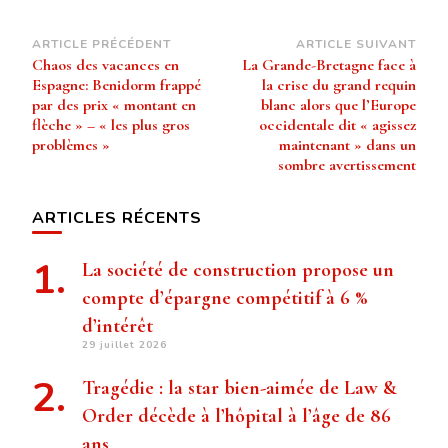
Navigation
ARTICLE PRÉCÉDENT
ARTICLE SUIVANT
Chaos des vacances en
La Grande-Bretagne face à
d’article
Espagne: Benidorm frappé
la crise du grand requin
par des prix « montant en
blanc alors que l’Europe
flèche » – « les plus gros
occidentale dit « agissez
problèmes »
maintenant » dans un
sombre avertissement
ARTICLES RÉCENTS
La société de construction propose un
compte d’épargne compétitif à 6 %
d’intérêt
29 juillet 2026
Tragédie : la star bien-aimée de Law &
Order décède à l’hôpital à l’âge de 86
ans