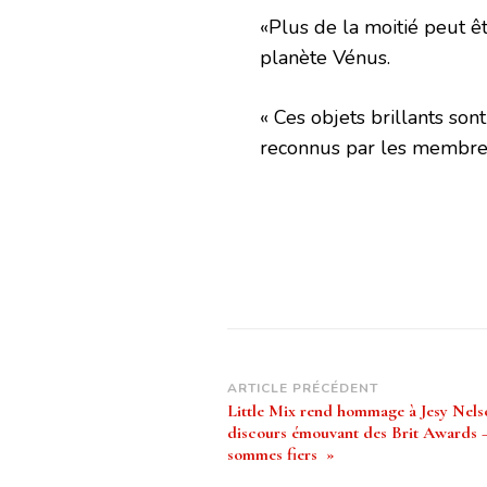
«Plus de la moitié peut ê
planète Vénus.
« Ces objets brillants so
reconnus par les membres
Navigation
ARTICLE PRÉCÉDENT
Little Mix rend hommage à Jesy Nels
d’article
discours émouvant des Brit Awards
sommes fiers »