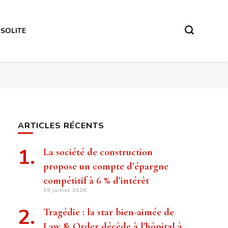
NSOLITE
ARTICLES RÉCENTS
La société de construction
propose un compte d’épargne
compétitif à 6 % d’intérêt
29 juillet 2026
Tragédie : la star bien-aimée de
Law & Order décède à l’hôpital à