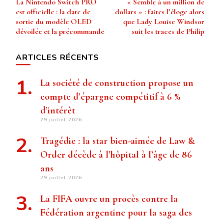
La Nintendo Switch PRO
« Semble à un million de
d’article
est officielle : la date de
dollars » : faites l’éloge alors
sortie du modèle OLED
que Lady Louise Windsor
dévoilée et la précommande
suit les traces de Philip
ARTICLES RÉCENTS
La société de construction propose un
compte d’épargne compétitif à 6 %
d’intérêt
29 juillet 2026
Tragédie : la star bien-aimée de Law &
Order décède à l’hôpital à l’âge de 86
ans
29 juillet 2026
La FIFA ouvre un procès contre la
Fédération argentine pour la saga des