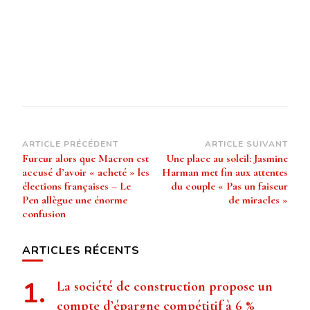
Navigation
ARTICLE PRÉCÉDENT
ARTICLE SUIVANT
Fureur alors que Macron est
Une place au soleil: Jasmine
d’article
accusé d’avoir « acheté » les
Harman met fin aux attentes
élections françaises – Le
du couple « Pas un faiseur
Pen allègue une énorme
de miracles »
confusion
ARTICLES RÉCENTS
La société de construction propose un
compte d’épargne compétitif à 6 %