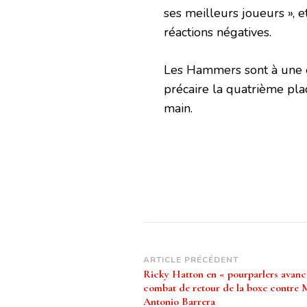
ses meilleurs joueurs », et 
réactions négatives.
Les Hammers sont à une é
précaire la quatrième pla
main.
Navigation
ARTICLE PRÉCÉDENT
Ricky Hatton en « pourparlers avancé
d’article
combat de retour de la boxe contre
Antonio Barrera