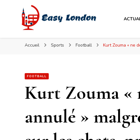
Easy London
ACTUA
Easy London
Accueil
Sports
Football
Kurt Zouma « ne de
FOOTBALL
Kurt Zouma « n
annulé » malgré