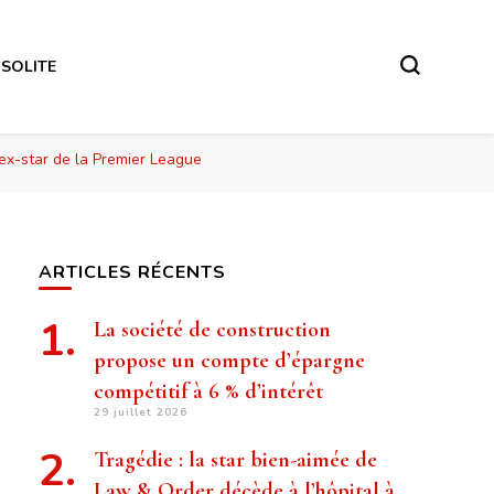
NSOLITE
’ex-star de la Premier League
ARTICLES RÉCENTS
La société de construction
propose un compte d’épargne
compétitif à 6 % d’intérêt
29 juillet 2026
Tragédie : la star bien-aimée de
Law & Order décède à l’hôpital à