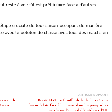
il reste à voir s’il est prêt à faire face à d’autres
tape cruciale de leur saison, occupant de manière
ce avec le peloton de chasse avec tous des matchs en
ARTICLE SUIVANT
s » sur le
Brexit LIVE : « Il suffit de le déchirer ! » La
 Marco
fureur éclate face à l’impasse dans les pourparlers
serrés sur l’accord détesté avec l’UE