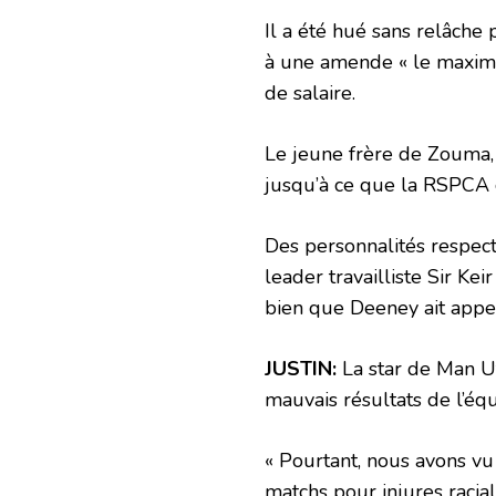
Il a été hué sans relâch
à une amende « le maximu
de salaire.
Le jeune frère de Zouma
jusqu’à ce que la RSPCA c
Des personnalités respect
leader travailliste Sir K
bien que Deeney ait appe
JUSTIN:
La star de Man U
mauvais résultats de l’éq
« Pourtant, nous avons vu
matchs pour injures racia