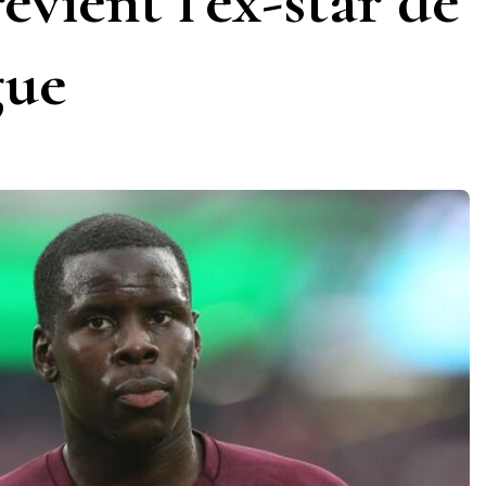
révient l’ex-star de
gue