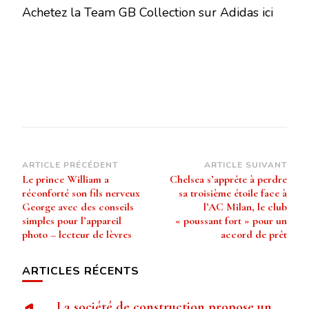
Achetez la Team GB Collection sur Adidas ici
Navigation
ARTICLE PRÉCÉDENT
ARTICLE SUIVANT
Le prince William a
Chelsea s’apprête à perdre
d’article
réconforté son fils nerveux
sa troisième étoile face à
George avec des conseils
l’AC Milan, le club
simples pour l’appareil
« poussant fort » pour un
photo – lecteur de lèvres
accord de prêt
ARTICLES RÉCENTS
La société de construction propose un