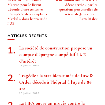
La fureur d’Emmanuel
Kate Middleton est restée «
d’article
Macron pour le Brexit
déconcertée » par les
découle d’une tentative
questions personnelles de
désespérée de « remplacer
l’acteur de James Bond
Merkel » dans le projet de
Rami Malek
l’UE
ARTICLES RÉCENTS
La société de construction propose un
compte d’épargne compétitif à 6 %
d’intérêt
29 juillet 2026
Tragédie : la star bien-aimée de Law &
Order décède à l’hôpital à l’âge de 86
ans
29 juillet 2026
La FIFA ouvre un procès contre la