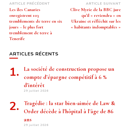
Navigation
ARTICLE PRÉCÉDENT
ARTICLE SUIVANT
Les îles Canaries
Clive Myrie de la BBC jure
d’article
enregistrent 103
qu’il « reviendra » en
tremblements de terre en six
Ukraine et réfléchit sur les
jours – le plus fort
« habitants indomptables »
tremblement de terre à
Tenerife
ARTICLES RÉCENTS
La société de construction propose un
compte d’épargne compétitif à 6 %
d’intérêt
29 juillet 2026
Tragédie : la star bien-aimée de Law &
Order décède à l’hôpital à l’âge de 86
ans
29 juillet 2026