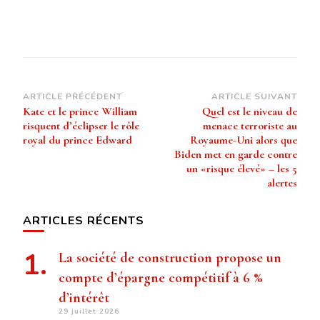
Navigation
ARTICLE PRÉCÉDENT
ARTICLE SUIVANT
Kate et le prince William
Quel est le niveau de
d’article
risquent d’éclipser le rôle
menace terroriste au
royal du prince Edward
Royaume-Uni alors que
Biden met en garde contre
un «risque élevé» – les 5
alertes
ARTICLES RÉCENTS
La société de construction propose un
compte d’épargne compétitif à 6 %
d’intérêt
29 juillet 2026