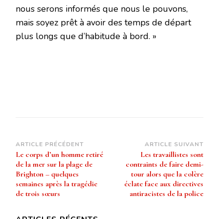
nous serons informés que nous le pouvons,
mais soyez prêt à avoir des temps de départ
plus longs que d’habitude à bord. »
Navigation
ARTICLE PRÉCÉDENT
ARTICLE SUIVANT
Le corps d’un homme retiré
Les travaillistes sont
d’article
de la mer sur la plage de
contraints de faire demi-
Brighton – quelques
tour alors que la colère
semaines après la tragédie
éclate face aux directives
de trois sœurs
antiracistes de la police