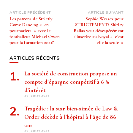
Navigation
ARTICLE PRÉCÉDENT
ARTICLE SUIVANT
Les patrons de Strictly
Sophie Wessex pour
d’article
Come Dancing « en
STRICTEMENT? Shirley
pourparlers » avec le
Ballas veut désespérément
footballeur Michael Owen
s’inscrire au Royal « c’est
pour la formation 2021?
elle la seule »
ARTICLES RÉCENTS
La société de construction propose un
compte d’épargne compétitif à 6 %
d’intérêt
29 juillet 2026
Tragédie : la star bien-aimée de Law &
Order décède à l’hôpital à l’âge de 86
ans
29 juillet 2026