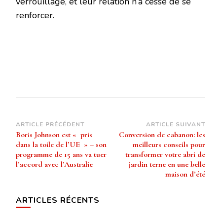
verrouillage, et leur relation n’a cessé de se
renforcer.
Navigation
ARTICLE PRÉCÉDENT
ARTICLE SUIVANT
Boris Johnson est « pris
Conversion de cabanon: les
d’article
dans la toile de l’UE » – son
meilleurs conseils pour
programme de 15 ans va tuer
transformer votre abri de
l’accord avec l’Australie
jardin terne en une belle
maison d’été
ARTICLES RÉCENTS