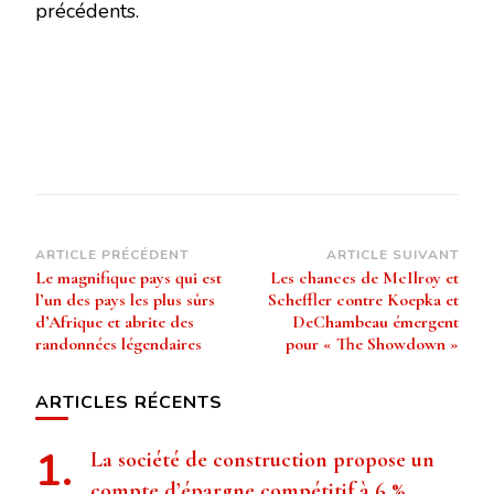
précédents.
Navigation
ARTICLE PRÉCÉDENT
ARTICLE SUIVANT
Le magnifique pays qui est
Les chances de McIlroy et
d’article
l’un des pays les plus sûrs
Scheffler contre Koepka et
d’Afrique et abrite des
DeChambeau émergent
randonnées légendaires
pour « The Showdown »
ARTICLES RÉCENTS
La société de construction propose un
compte d’épargne compétitif à 6 %