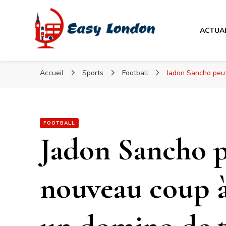
Easy London
ACTUA
Easy London
Accueil
Sports
Football
Jadon Sancho peut
FOOTBALL
Jadon Sancho p
nouveau coup 