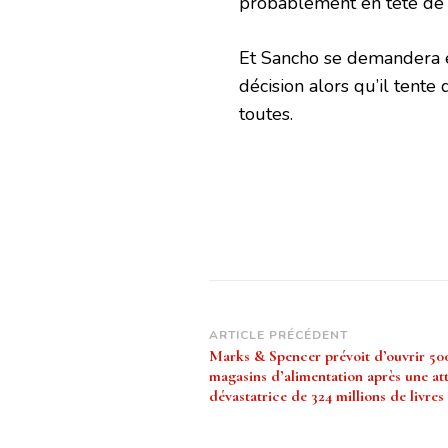
probablement en tête de sa
Et Sancho se demandera ég
décision alors qu’il tente 
toutes.
Navigation
ARTICLE PRÉCÉDENT
Marks & Spencer prévoit d’ouvrir 50
d’article
magasins d’alimentation après une at
dévastatrice de 324 millions de livres 