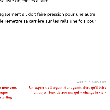
 liste de choses à faire.
alement s’il doit faire pression pour une autre
de remettre sa carrière sur les rails une fois pour
ARTICLE SUIVANT
0 nouveaux
Un expert de Bargain Hunt gémit alors qu’il brise
taque
un objet vieux de 400 ans qui « change la vie »
sterling