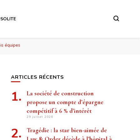
NSOLITE
is équipes
ARTICLES RÉCENTS
La société de construction
propose un compte d’épargne
compétitif à 6 % d’intérêt
29 juillet 2026
Tragédie : la star bien-aimée de
Law & Order décède à l’hôpital à