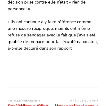
décision prise contre elle n’était « rien de
personnel ».
« Ils ont continué à y faire référence comme
une mesure réciproque, mais ils ont même
refusé de s’engager avec le fait que j’avais été
qualifié de menace pour la sécurité nationale »,
a-t-elle déclaré dans son rapport.
Navigation
ARTICLE PRÉCÉDENT
ARTICLE SUIVANT
Kate Middleton et William
Manchester United a raté un