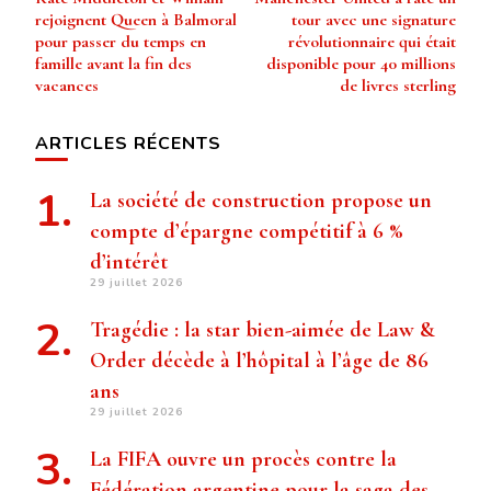
d’article
rejoignent Queen à Balmoral
tour avec une signature
pour passer du temps en
révolutionnaire qui était
famille avant la fin des
disponible pour 40 millions
vacances
de livres sterling
ARTICLES RÉCENTS
La société de construction propose un
compte d’épargne compétitif à 6 %
d’intérêt
29 juillet 2026
Tragédie : la star bien-aimée de Law &
Order décède à l’hôpital à l’âge de 86
ans
29 juillet 2026
La FIFA ouvre un procès contre la
Fédération argentine pour la saga des