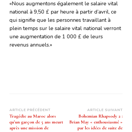
«Nous augmentons également le salaire vital
national à 9,50 £ par heure à partir d’avril, ce
qui signifie que les personnes travaillant à
plein temps sur le salaire vital national verront
une augmentation de 1 000 £ de leurs
revenus annuels.»
Navigation
ARTICLE PRÉCÉDENT
ARTICLE SUIVANT
Tragédie au Maroc alors
Bohemian Rhapsody 2 :
d’article
qu’un garçon de 5 ans meurt
Brian May « enthousiasmé »
après une mission de
par les idées de suite de