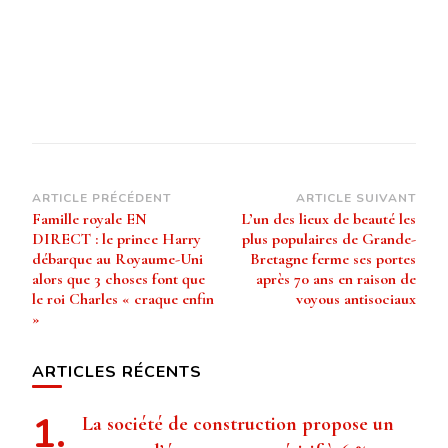
Navigation
ARTICLE PRÉCÉDENT
ARTICLE SUIVANT
Famille royale EN
L’un des lieux de beauté les
d’article
DIRECT : le prince Harry
plus populaires de Grande-
débarque au Royaume-Uni
Bretagne ferme ses portes
alors que 3 choses font que
après 70 ans en raison de
le roi Charles « craque enfin
voyous antisociaux
»
ARTICLES RÉCENTS
La société de construction propose un