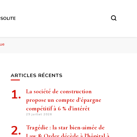
NSOLITE
que
ARTICLES RÉCENTS
La société de construction
propose un compte d’épargne
compétitif à 6 % d’intérêt
29 juillet 2026
Tragédie : la star bien-aimée de
Law & Order décède à l’hôpital à