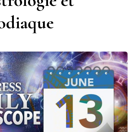
trologie et
zodiaque