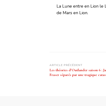
La Lune entre en Lion le L
de Mars en Lion.
Navigation
ARTICLE PRÉCÉDENT
Les théories d’Outlander saison 6 : Ja
d’article
Fraser séparés par une tragique catas