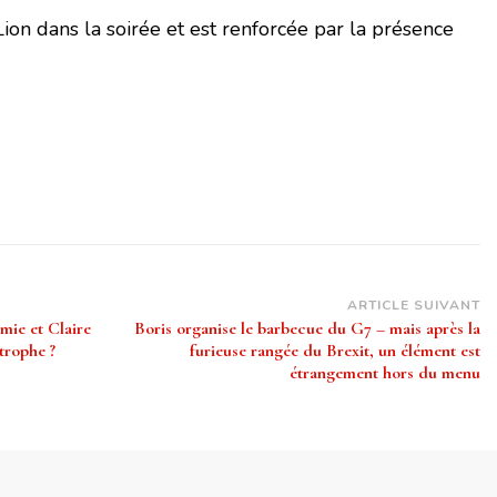
ion dans la soirée et est renforcée par la présence
ARTICLE SUIVANT
mie et Claire
Boris organise le barbecue du G7 – mais après la
trophe ?
furieuse rangée du Brexit, un élément est
étrangement hors du menu