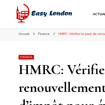
Easy London
ACTUA
Easy London
Accueil
Finance
HMRC: Vérifiez le pack de renou
FINANCE
HMRC: Vérifiez
renouvellement