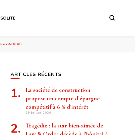
NSOLITE
s avez droit
ARTICLES RÉCENTS
La société de construction
propose un compte d’épargne
compétitif à 6 % d’intérêt
29 juillet 2026
Tragédie : la star bien-aimée de
Law & Order décède à l’hôpital à