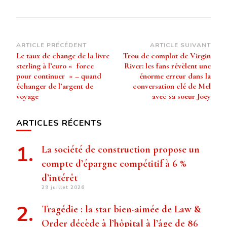
Navigation
ARTICLE PRÉCÉDENT
ARTICLE SUIVANT
Le taux de change de la livre
Trou de complot de Virgin
d’article
sterling à l’euro « force
River: les fans révèlent une
pour continuer » – quand
énorme erreur dans la
échanger de l’argent de
conversation clé de Mel
voyage
avec sa soeur Joey
ARTICLES RÉCENTS
La société de construction propose un
compte d’épargne compétitif à 6 %
d’intérêt
29 juillet 2026
Tragédie : la star bien-aimée de Law &
Order décède à l’hôpital à l’âge de 86