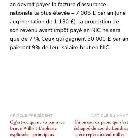
an devrait payer la facture d’assurance
nationale la plus élevée – 7 008 £ par an (une
augmentation de 1 130 £), la proportion de
son revenu avant impôt payé en NIC ne sera
que de 7 %. Ceux qui gagnent 30 000 £ par an
paieront 9% de leur salaire brut en NIC.
Navigation
ARTICLE PRÉCÉDENT
ARTICLE SUIVANT
Qu’est-ce qui ne va pas avec
Un oiseau de proie qui s’est
d’article
Bruce Willis ? L’aphasie
échappé du zoo de Londres
expliquée – principaux
a été repéré à neuf milles –