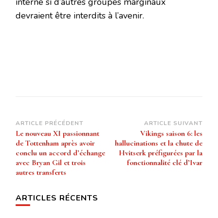
interne si d’autres groupes marginaux
devraient être interdits à l’avenir.
Navigation
ARTICLE PRÉCÉDENT
ARTICLE SUIVANT
Le nouveau XI passionnant
Vikings saison 6: les
d’article
de Tottenham après avoir
hallucinations et la chute de
conclu un accord d’échange
Hvitserk préfigurées par la
avec Bryan Gil et trois
fonctionnalité clé d’Ivar
autres transferts
ARTICLES RÉCENTS