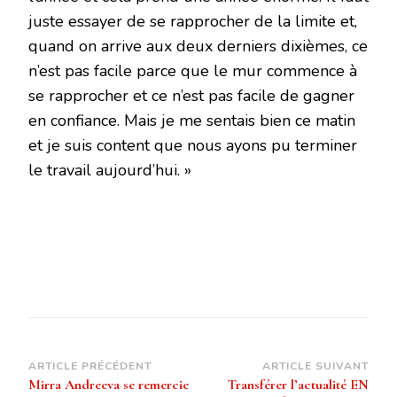
juste essayer de se rapprocher de la limite et,
quand on arrive aux deux derniers dixièmes, ce
n’est pas facile parce que le mur commence à
se rapprocher et ce n’est pas facile de gagner
en confiance. Mais je me sentais bien ce matin
et je suis content que nous ayons pu terminer
le travail aujourd’hui. »
Navigation
ARTICLE PRÉCÉDENT
ARTICLE SUIVANT
Mirra Andreeva se remercie
Transférer l’actualité EN
d’article