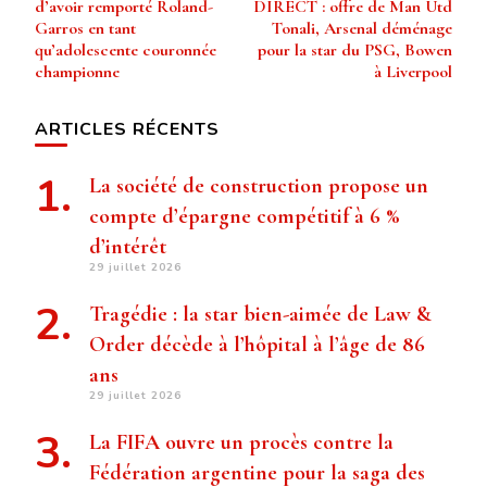
d’avoir remporté Roland-
DIRECT : offre de Man Utd
Garros en tant
Tonali, Arsenal déménage
qu’adolescente couronnée
pour la star du PSG, Bowen
championne
à Liverpool
ARTICLES RÉCENTS
La société de construction propose un
compte d’épargne compétitif à 6 %
d’intérêt
29 juillet 2026
Tragédie : la star bien-aimée de Law &
Order décède à l’hôpital à l’âge de 86
ans
29 juillet 2026
La FIFA ouvre un procès contre la
Fédération argentine pour la saga des