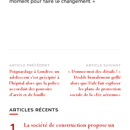
moment pour faire le changement. »
Navigation
ARTICLE PRÉCÉDENT
ARTICLE SUIVANT
Poignardage à Londres: un
« Donnez-moi des détails ! »
d’article
adolescent s’est précipité à
Dodds brutalement grillé
l’hôpital alors que la police
alors que Dale fait exploser
accordait des pouvoirs
les plans de protection
d’arrêt et de fouille
sociale de la «fée aérienne»
ARTICLES RÉCENTS
La société de construction propose un